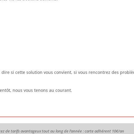
 dire si cette solution vous convient, si vous rencontrez des probl
ientôt, nous vous tenons au courant.
ez de tarifs avantageux tout au long de l’année : carte adhérent 10€/an