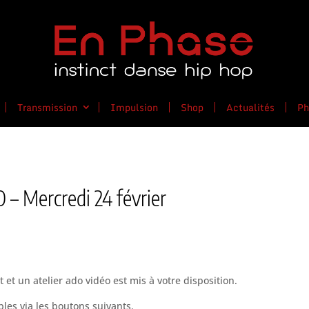
Transmission
Impulsion
Shop
Actualités
Ph
– Mercredi 24 février
t et un atelier ado vidéo est mis à votre disposition.
bles via les boutons suivants.