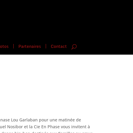
otos
Partenaires
Contact
mnase Lou Garlaban pour une matinée de
uel Nosibor et la Cie En Phase vous invitent à