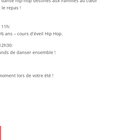
e danse hip-hop destinés aux Familles au cœur
e le repas !
 11h:
6 ans – cours d’éveil Hip Hop.
12h30:
rands de danser ensemble !
oment lors de votre été !